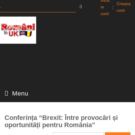
Intra
Creaza
in
|
cont
cont
Menu
Conferința “Brexit: Între provocări și
oportunități pentru România”