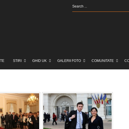
TE
STIRI
GHID UK
GALERII FOTO
COMUNITATE
C