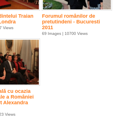
dintelui Traian
Forumul românilor de
Londra
pretutindeni - Bucuresti
2011
7 Views
69 Images | 10700 Views
ală cu ocazia
ale a României
t Alexandra
23 Views