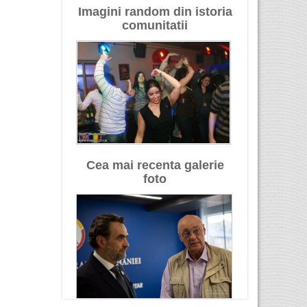
Imagini random din istoria
comunitatii
Cea mai recenta galerie
foto