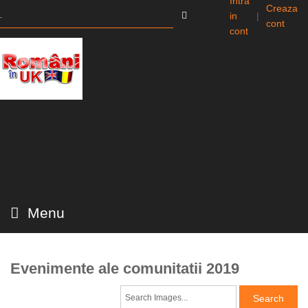
Intra
Creaza
in
|
cont
cont
Menu
Evenimente ale comunitatii 2019