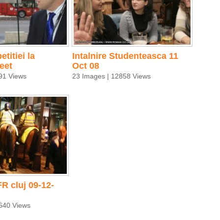
titiei la
Intalnire Studenteasca 11
eet
Oct 08
91 Views
23 Images | 12858 Views
R cluj 09-12-
640 Views