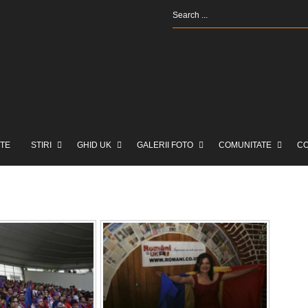
TE
STIRI
GHID UK
GALERII FOTO
COMUNITATE
C