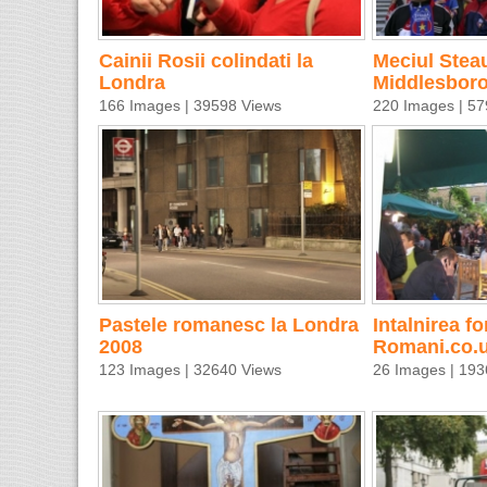
Cainii Rosii colindati la
Meciul Stea
Londra
Middlesboro
166 Images | 39598 Views
220 Images | 57
Pastele romanesc la Londra
Intalnirea f
2008
Romani.co.u
123 Images | 32640 Views
26 Images | 193