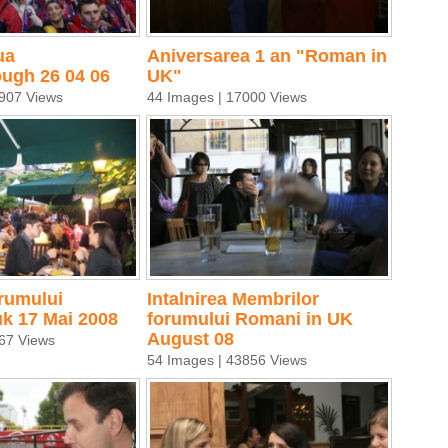
ua
Aniversarea 1 an "Roman in
ugh 26 04 06
UK"
907 Views
44 Images | 17000 Views
orumului
Intalnirea Membrilor
k 17 Mai 2008
forumului Romani in UK
August 08
67 Views
54 Images | 43856 Views