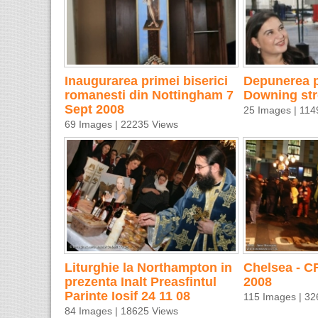
Inaugurarea primei biserici
Depunerea pe
romanesti din Nottingham 7
Downing str
Sept 2008
25 Images | 114
69 Images | 22235 Views
Liturghie la Northampton in
Chelsea - CF
prezenta Inalt Preasfintul
2008
Parinte Iosif 24 11 08
115 Images | 32
84 Images | 18625 Views