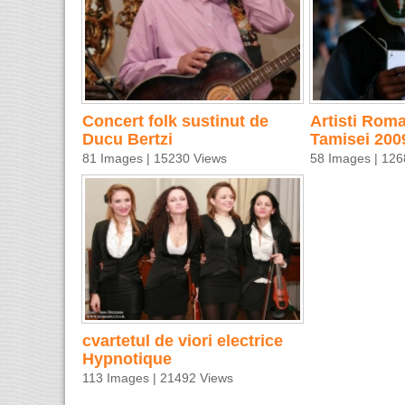
Concert folk sustinut de
Artisti Roma
Ducu Bertzi
Tamisei 200
81 Images | 15230 Views
58 Images | 126
cvartetul de viori electrice
Hypnotique
113 Images | 21492 Views