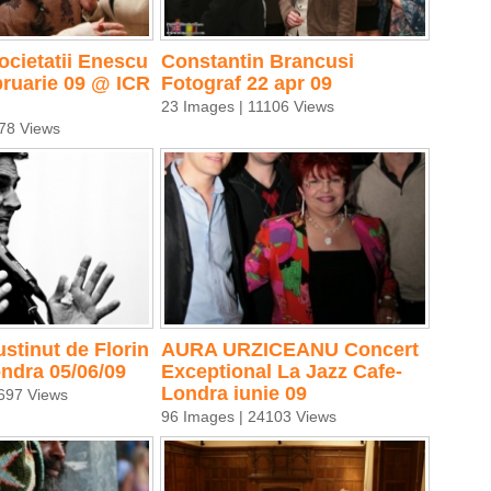
ocietatii Enescu
Constantin Brancusi
bruarie 09 @ ICR
Fotograf 22 apr 09
23 Images | 11106 Views
78 Views
stinut de Florin
AURA URZICEANU Concert
ondra 05/06/09
Exceptional La Jazz Cafe-
Londra iunie 09
697 Views
96 Images | 24103 Views