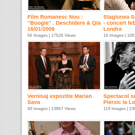
Film Romanesc Nou :
Stagiunea S
"Boogie" . Deschidere & Q/a
- concert fe
16/01/2009
Londra
56 Images | 17526 Views
16 Images | 105
Vernisaj expozitie Marian
Spectacol su
Sava
Piersic la L
40 Images | 13857 Views
119 Images | 23