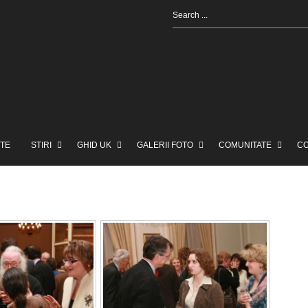
TE
STIRI
GHID UK
GALERII FOTO
COMUNITATE
C