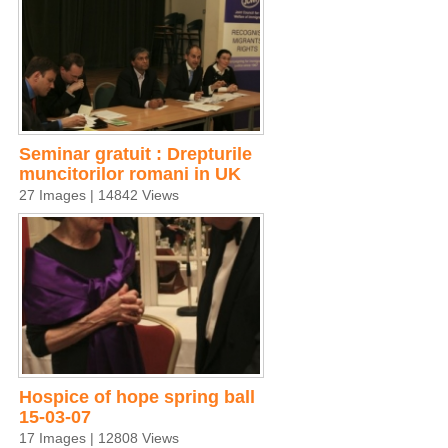
Seminar gratuit : Drepturile
muncitorilor romani in UK
27 Images | 14842 Views
Hospice of hope spring ball
15-03-07
17 Images | 12808 Views