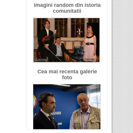
Imagini random din istoria
comunitatii
Cea mai recenta galerie
foto