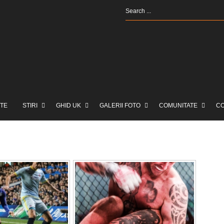
TE
STIRI
GHID UK
GALERII FOTO
COMUNITATE
C