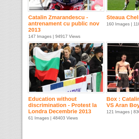
Catalin Zmarandescu -
Steaua Chel
antrenament cu public nov
160 Images | 11
2013
147 Images | 94917 Views
Education without
Box : Catal
discrimination - Protest la
VS Aran Bo
Londra Decembrie 2013
121 Images | 83
61 Images | 48403 Views