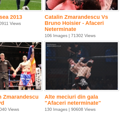
sea 2013
Catalin Zmarandescu Vs
Bruno Hoisier - Afaceri
0911 Views
Neterminate
106 Images | 71302 Views
in Zmarandescu
Alte meciuri din gala
yd
"Afaceri neterminate"
040 Views
130 Images | 90608 Views