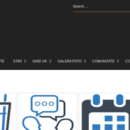
TE
STIRI
GHID UK
GALERII FOTO
COMUNITATE
C