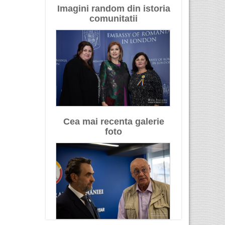
Imagini random din istoria
comunitatii
Cea mai recenta galerie
foto