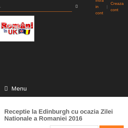
Intra
Creaza
in
|
cont
cont
Menu
Receptie la Edinburgh cu ocazia Zilei
Nationale a Romaniei 2016