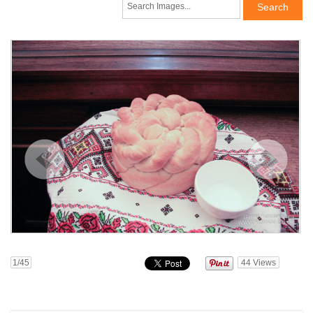
1
/45
44
Views