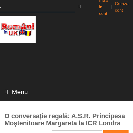
Intra
Creaza
in
|
cont
cont
Menu
O conversație regală: A.S.R. Principesa
Moştenitoare Margareta la ICR Londra