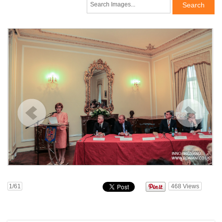
1
/61
468
Views