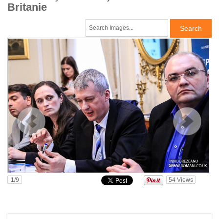
Britanie
1
/9
54
Views