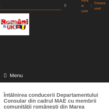
Intra
Creaza
in
|
cont
cont
Menu
Ȋntâlnirea conducerii Departamentului
Consular din cadrul MAE cu membrii
comunităţii româneşti din Marea