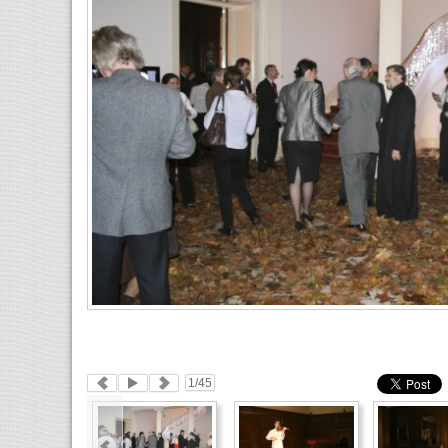
1
/45