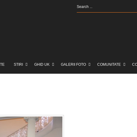
TE
STIRI
GHID UK
GALERII FOTO
COMUNITATE
C