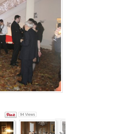
94
Views