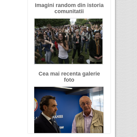
Imagini random din istoria
comunitatii
Cea mai recenta galerie
foto