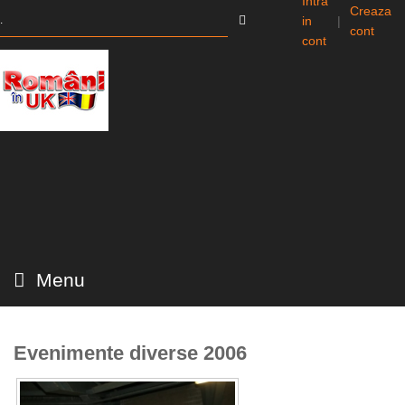
Intra
Creaza
in
|
cont
cont
Menu
Evenimente diverse 2006