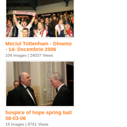
Meciul Tottenham - Dinamo
- 14- Decembrie 2006
104 Images | 24037 Views
hospice of hope spring ball
08-03-06
16 Images | 8761 Views