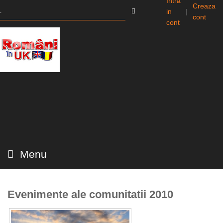
Intra
Creaza
in
|
cont
cont
Menu
Evenimente ale comunitatii 2010