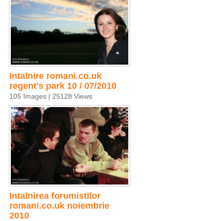
Intalnire romani.co.uk
regent's park 10 / 07/2010
105 Images | 25128 Views
Intalnirea forumistilor
romani.co.uk noiembrie
2010