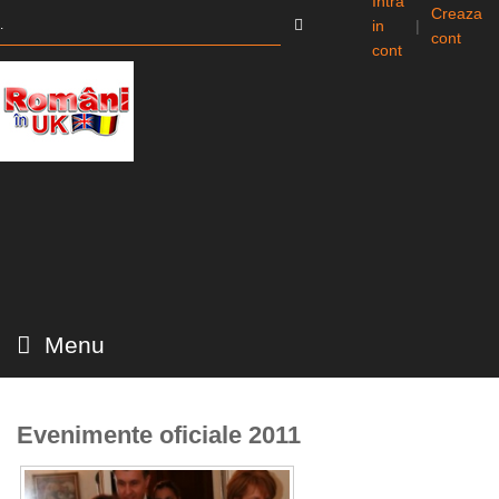
Intra
Creaza
in
|
cont
cont
Menu
Evenimente oficiale 2011