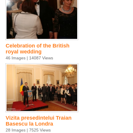
Celebration of the British
royal wedding
46 Images | 14087 Views
Vizita presedintelui Traian
Basescu la Londra
28 Images | 7525 Views