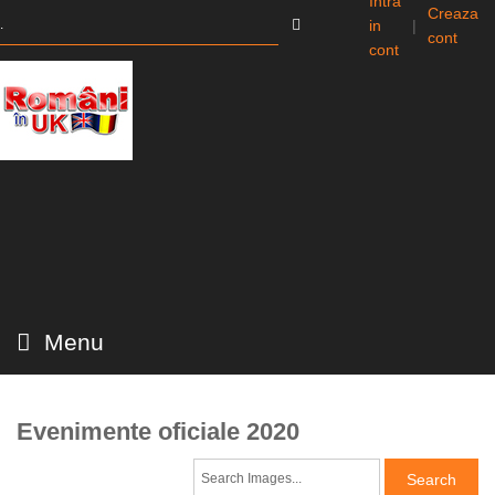
Intra
Creaza
in
|
cont
cont
Menu
Evenimente oficiale 2020