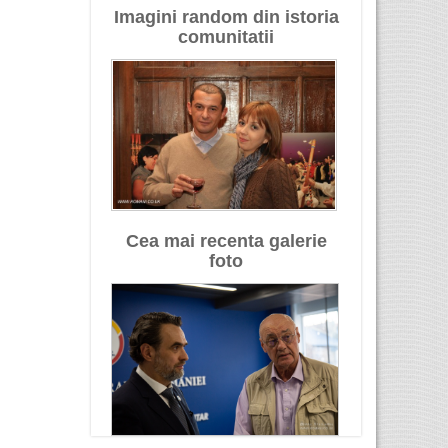
Imagini random din istoria
comunitatii
Cea mai recenta galerie
foto