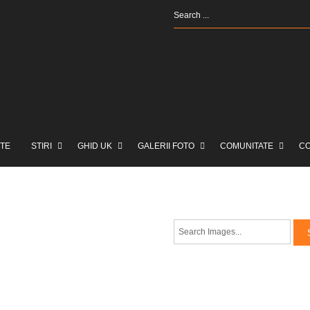
TE
STIRI
GHID UK
GALERII FOTO
COMUNITATE
C