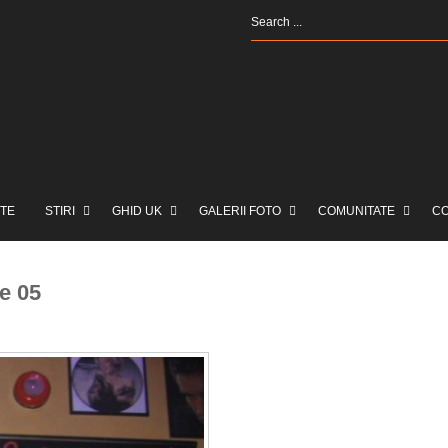
TE
STIRI
GHID UK
GALERII FOTO
COMUNITATE
C
e 05