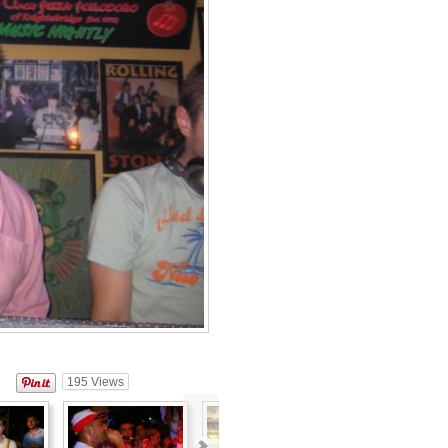
195
Views