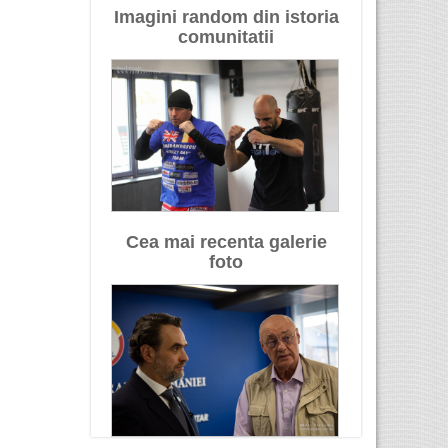
Imagini random din istoria
comunitatii
Cea mai recenta galerie
foto