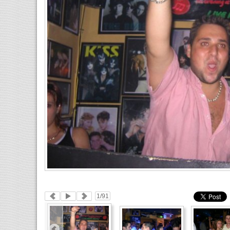
1
/91