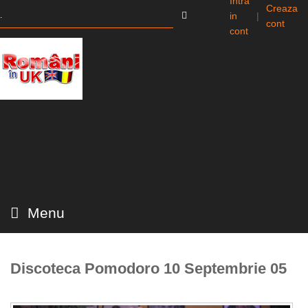
Intra
Creaza
in
|
cont
cont
Menu
Discoteca Pomodoro 10 Septembrie 05