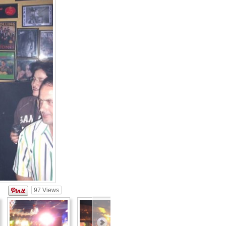
97
Views