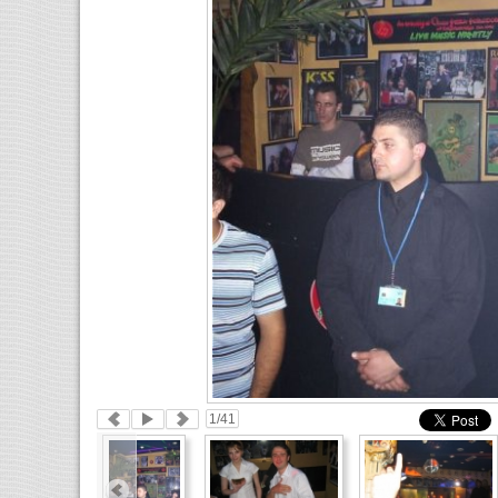
1
/41