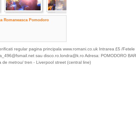
ca Romaneasca Pomodoro
ti regular pagina principala www.romani.co.uk Intrarea £5 /Fetele -
a_496@fsmail.net
sau
disco.ro.londra@k.ro
Adresa: POMODORO BAR
rou/ tren - Liverpool street (central line)