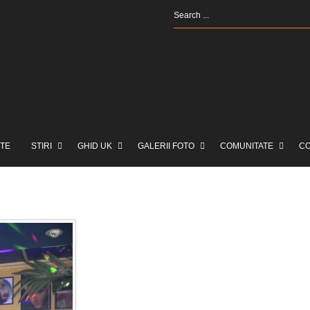
TE
STIRI
GHID UK
GALERII FOTO
COMUNITATE
C