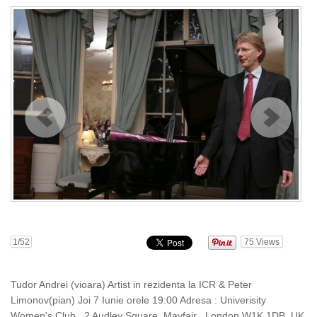
1
/52
75
Views
Tudor Andrei (vioara) Artist in rezidenta la ICR & Peter
Limonov(pian) Joi 7 Iunie orele 19:00 Adresa : Univerisity
Women's Club , 2 Audley Square, Mayfair , London W1K 1DB, UK