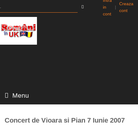
Intra
Creaza
in
|
cont
cont
Menu
Concert de Vioara si Pian 7 Iunie 2007