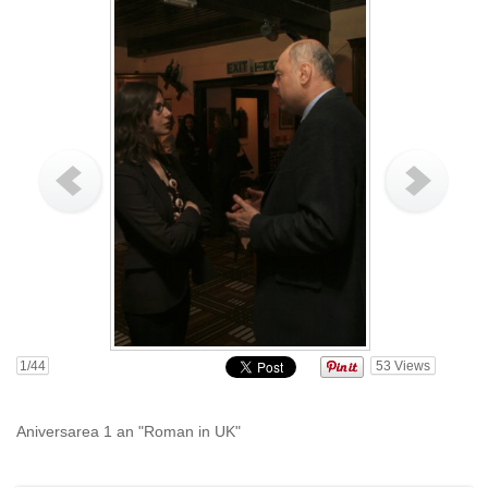
1
/44
53
Views
Aniversarea 1 an "Roman in UK"