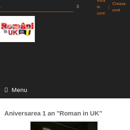
Intra
Creaza
in
|
cont
cont
Menu
Aniversarea 1 an "Roman in UK"