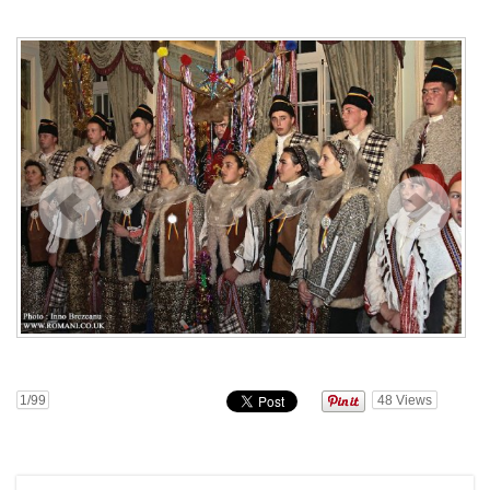
1
/99
48
Views