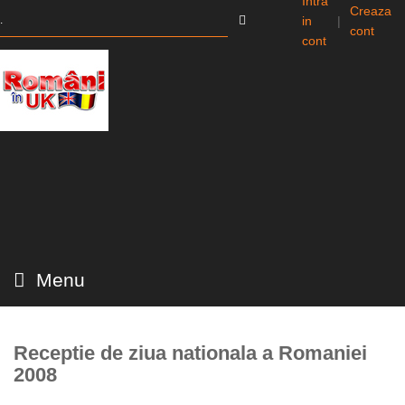
Intra
Creaza
in
|
cont
cont
Menu
Receptie de ziua nationala a Romaniei
2008