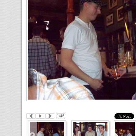
1
/46