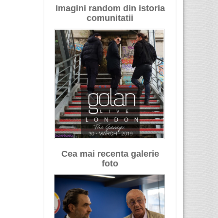
Imagini random din istoria
comunitatii
Cea mai recenta galerie
foto