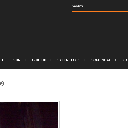
TE
STIRI
GHID UK
GALERII FOTO
COMUNITATE
C
09