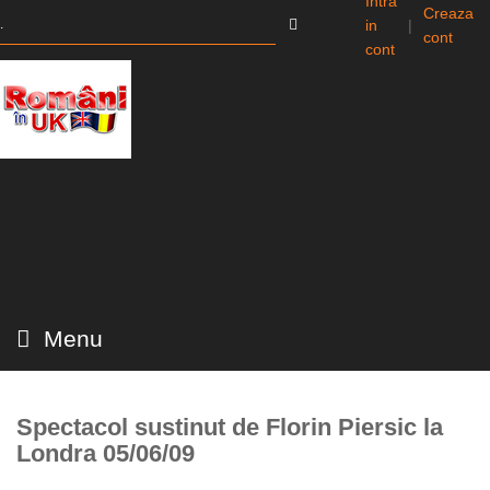
Intra
Creaza
in
|
cont
cont
Menu
Spectacol sustinut de Florin Piersic la
Londra 05/06/09