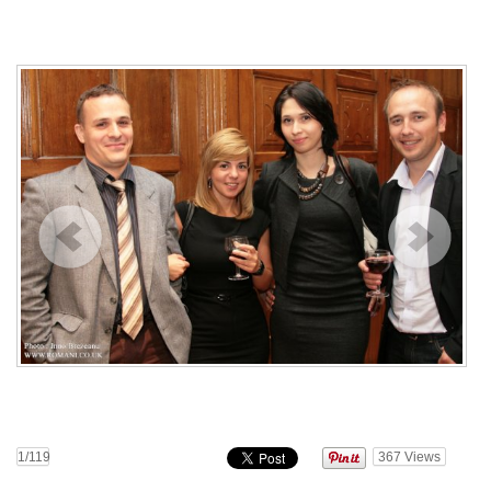
1
/119
367
Views