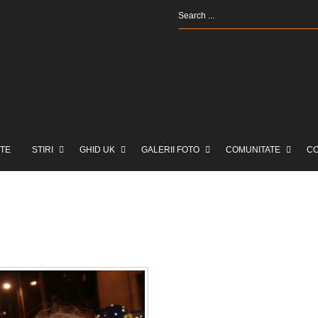
TE
STIRI
GHID UK
GALERII FOTO
COMUNITATE
C