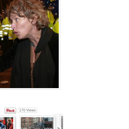
170
Views