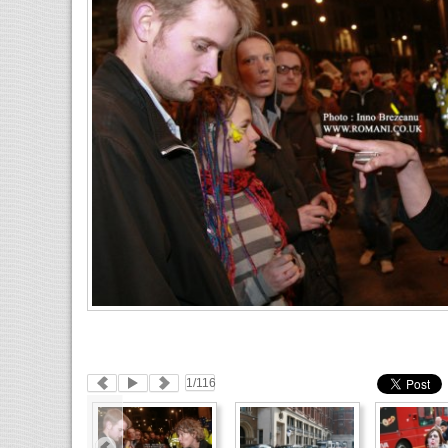
1
/116