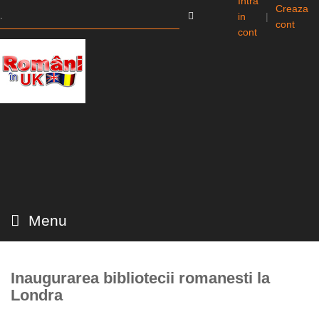
Intra
Creaza
in
|
cont
cont
Menu
Inaugurarea bibliotecii romanesti la
Londra