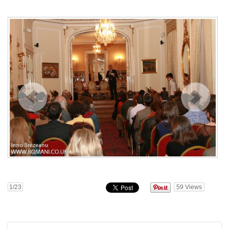
1
/23
59
Views