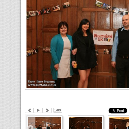
1
/89