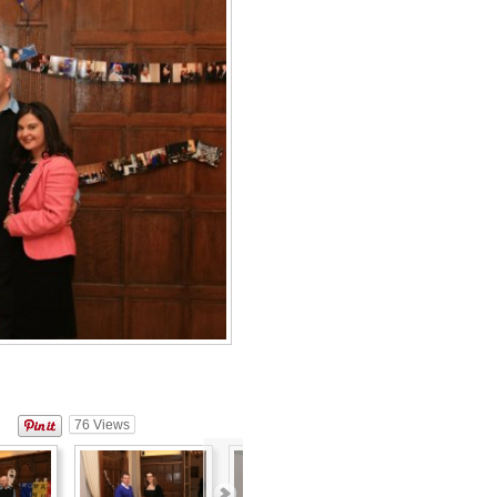
76
Views