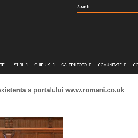
TE
STIRI
GHID UK
GALERII FOTO
COMUNITATE
C
existenta a portalului www.romani.co.uk