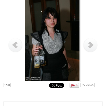
1
/28
35
Views