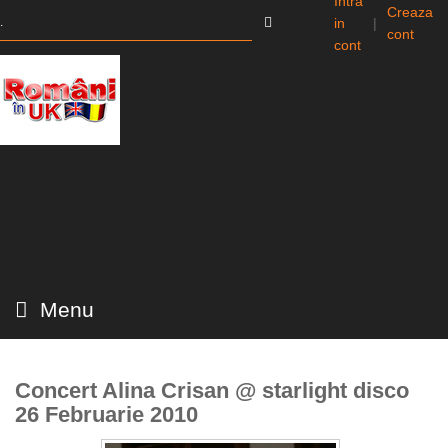
Intra
Creaza
in
|
cont
cont
Menu
Concert Alina Crisan @ starlight disco
26 Februarie 2010