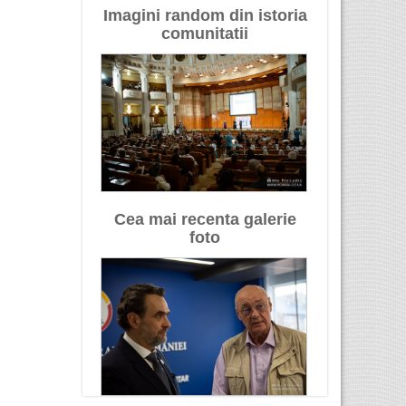
Imagini random din istoria
comunitatii
Cea mai recenta galerie
foto