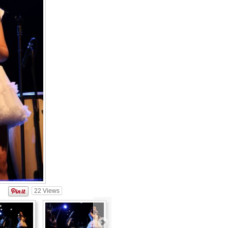
22
Views