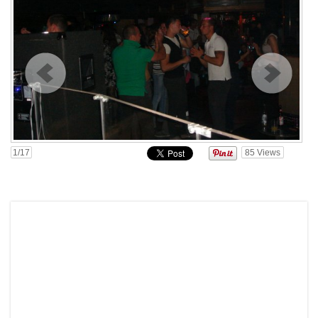
1
/17
85
Views