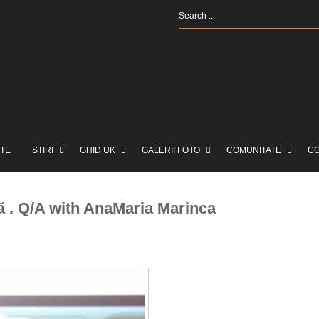
TE
STIRI
GHID UK
GALERII FOTO
COMUNITATE
C
. Q/A with AnaMaria Marinca