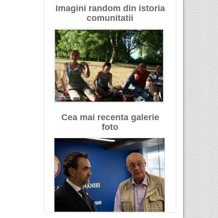
Imagini random din istoria
comunitatii
Cea mai recenta galerie
foto