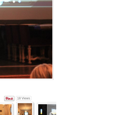
18
Views