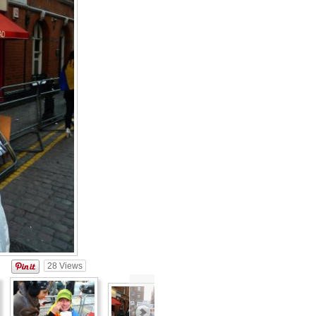
28
Views