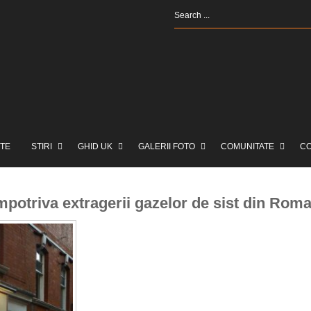
TE
STIRI
GHID UK
GALERII FOTO
COMUNITATE
C
impotriva extragerii gazelor de sist din Rom