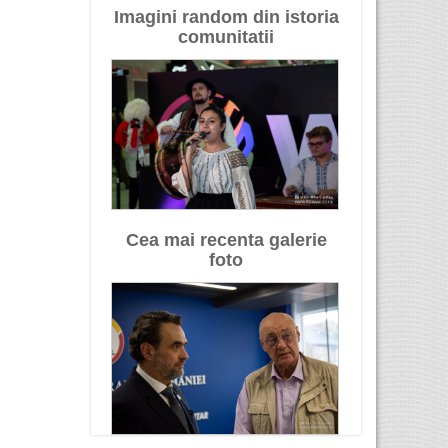
Imagini random din istoria
comunitatii
Cea mai recenta galerie
foto