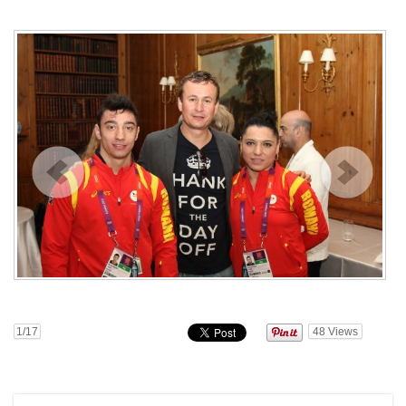
1
/17
48
Views