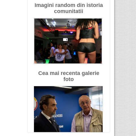
Imagini random din istoria
comunitatii
Cea mai recenta galerie
foto