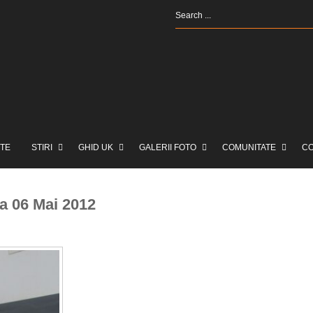
TE
STIRI
GHID UK
GALERII FOTO
COMUNITATE
C
a 06 Mai 2012