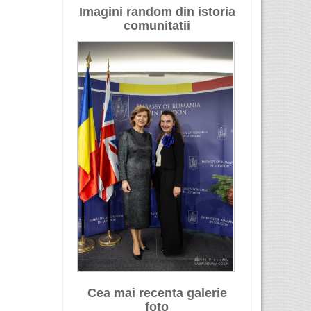
Imagini random din istoria
comunitatii
Cea mai recenta galerie
foto