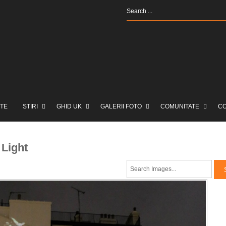
TE
STIRI
GHID UK
GALERII FOTO
COMUNITATE
C
 Light