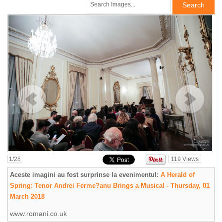
1
/28
119
Views
Aceste imagini au fost surprinse la evenimentul:
A Herald of
Spring: Tenor Andrei Ferme?anu Brings a Musical - Thursday, 01
March 2018
www.romani.co.uk