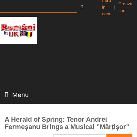
Intra
Creaza
in
|
cont
cont
Menu
A Herald of Spring: Tenor Andrei
Fermeşanu Brings a Musical ”Mărțișor”