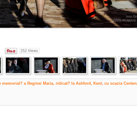
252
Views
e memorial? a Reginei Maria, ridicat? la Ashford, Kent, cu ocazia Centen