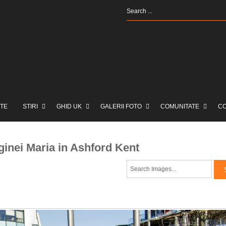
TE
STIRI
GHID UK
GALERII FOTO
COMUNITATE
C
ginei Maria in Ashford Kent